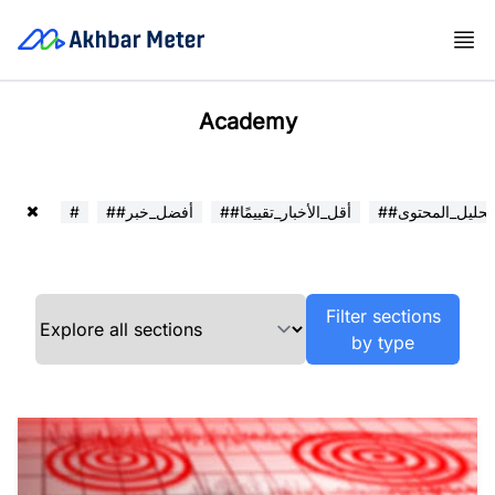
Academy
##تحليل_المحتوى
##أقل_الأخبار_تقييمًا
##أفضل_خبر
#
Filter sections
by type