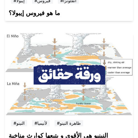
#انفلونزا
#فيروس
#إيبولا
ما هو فيروس إيبولا؟
#ظاهرة النينو
#لأنيميا
#النينو
النينيو هي الأقوى و يتبعها كوارث مناخية