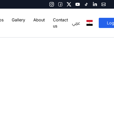
os
Gallery
About
Contact
عربي
Log
us