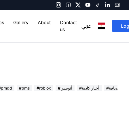
os
Gallery
About
Contact
عربي
Log
us
 في الصحافة
#أخبار كاذبة
#أتوبيس
#roblox
#pms
#pmdd