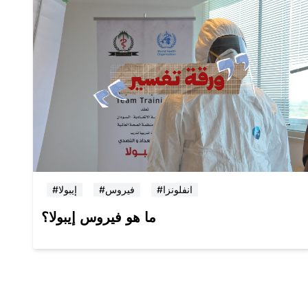
#انفلونزا
#فيروس
#إيبولا
ما هو فيروس إيبولا؟