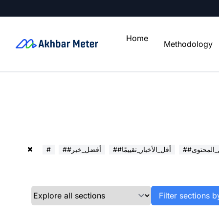
Home
Methodology
ل_المحتوى
##أقل_الأخبار_تقييمًا
##أفضل_خبر
#
Filter sections b