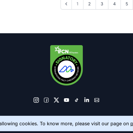
1
2
3
4
5
© 2026 AkhbarMeter. All Rights Reserved
 allowing cookies. To know more, please visit our page on
p