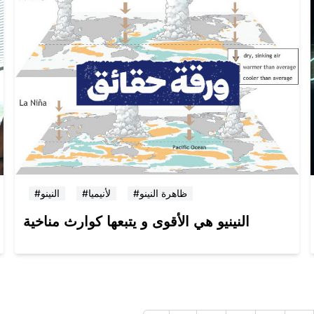
#ظاهرة النينو
#لأنيميا
#النينو
النينيو هي الأقوى و يتبعها كوارث مناخية