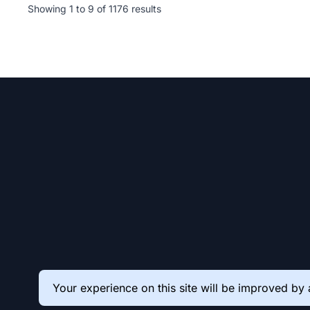
Showing
1
to
9
of
1176
results
Your experience on this site will be improved by