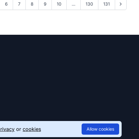
6
7
8
9
10
...
130
131
rivacy
or
cookies
Allow cookies