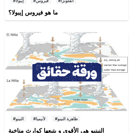
#انفلونزا
#فيروس
#إيبولا
ما هو فيروس إيبولا؟
#ظاهرة النينو
#لأنيميا
#النينو
النينيو هي الأقوى و يتبعها كوارث مناخية