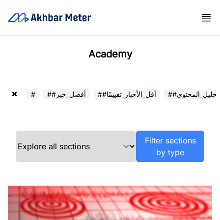
Academy
##تحليل_المحتوى
##أقل_الأخبار_تقييمًا
##أفضل_خبر
#
Filter sections
by type