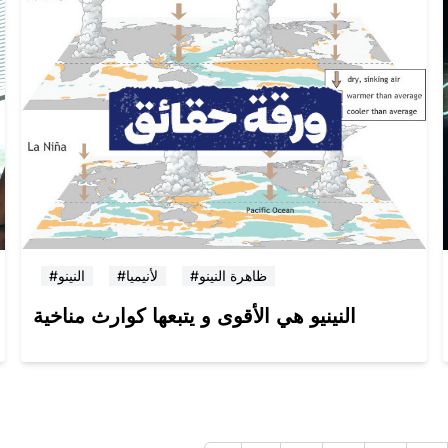
#ظاهرة النينو
#لأنيميا
#النينو
النينيو هي الأقوى و يتبعها كوارث مناخية