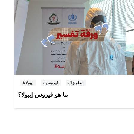
#انفلونزا
#فيروس
#إيبولا
ما هو فيروس إيبولا؟