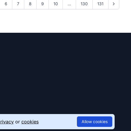
6
7
8
9
10
...
130
131
rivacy
or
cookies
Allow cookies