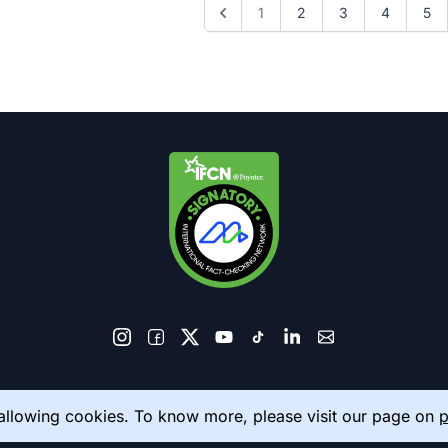
1
2
3
4
5
© 2026 AkhbarMeter. All Rights Reserved
 allowing cookies. To know more, please visit our page on
p