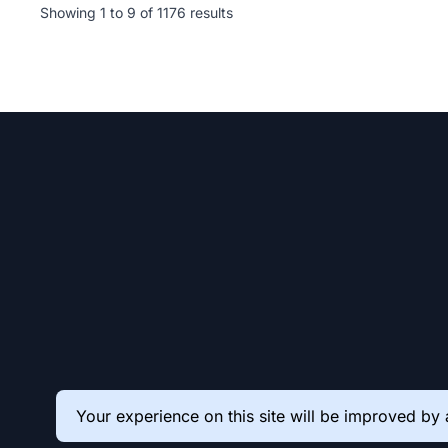
Showing
1
to
9
of
1176
results
Your experience on this site will be improved by