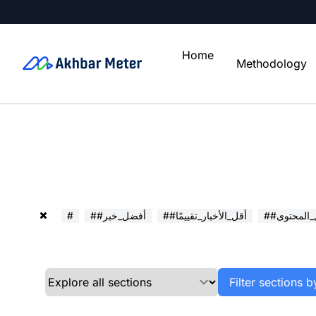
Home
Methodology
ل_المحتوى
##أقل_الأخبار_تقييمًا
##أفضل_خبر
#
Filter sections b