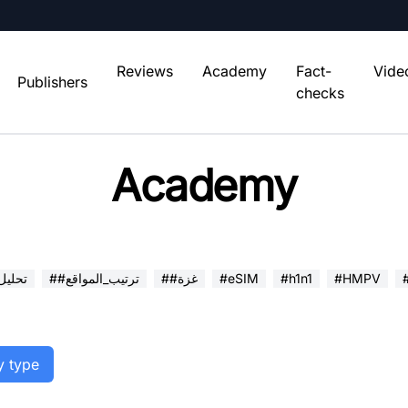
Reviews
Academy
Fact-
Vide
Publishers
checks
Academy
#HMPV
#h1n1
#eSIM
##غزة
##ترتيب_المواقع
##تحلي
y type