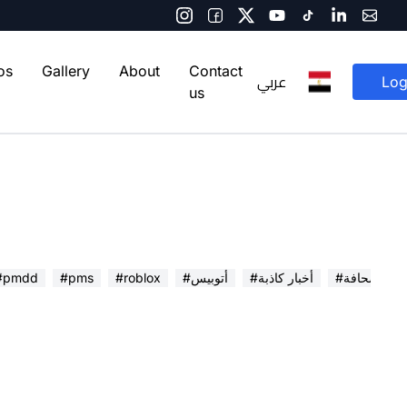
os
Gallery
About
Contact
عربي
Log
us
 في الصحافة
#أخبار كاذبة
#أتوبيس
#roblox
#pms
#pmdd