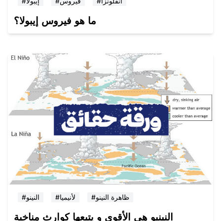
#انفلونزا
#فيروس
#إيبولا
ما هو فيروس إيبولا؟
#ظاهرة النينو
#لأنيميا
#النينو
النينيو هي الأقوى و يتبعها كوارث مناخية