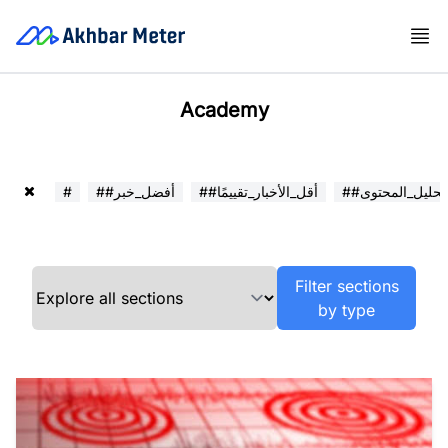
Academy
##تحليل_المحتوى
##أقل_الأخبار_تقييمًا
##أفضل_خبر
#
Filter sections
by type