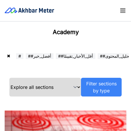
Academy
##تحليل_المحتوى
##أقل_الأخبار_تقييمًا
##أفضل_خبر
#
Filter sections
by type