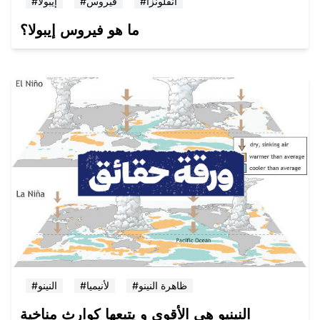
#انفلونزا
#فيروس
#إيبولا
ما هو فيروس إيبولا؟
#ظاهرة النينو
#لأنيميا
#النينو
النينيو هي الأقوى و يتبعها كوارث مناخية