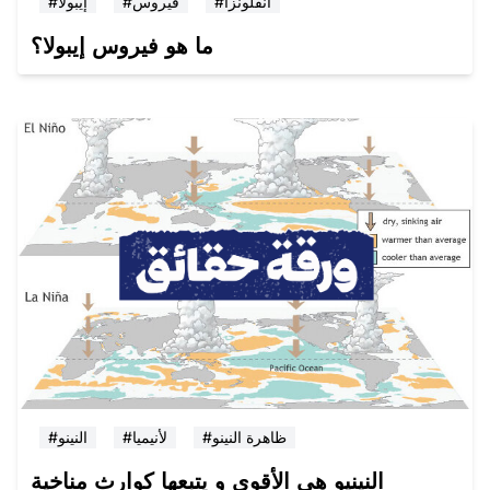
#انفلونزا
#فيروس
#إيبولا
ما هو فيروس إيبولا؟
#ظاهرة النينو
#لأنيميا
#النينو
النينيو هي الأقوى و يتبعها كوارث مناخية