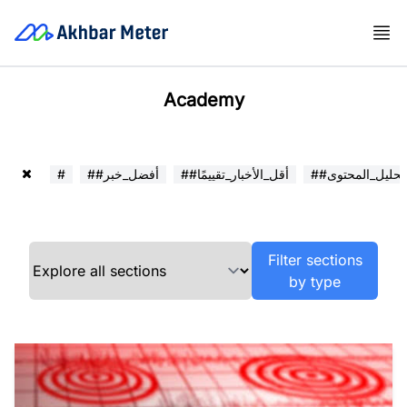
Academy
##تحليل_المحتوى
##أقل_الأخبار_تقييمًا
##أفضل_خبر
#
Filter sections
by type