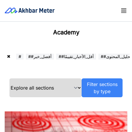
Academy
##تحليل_المحتوى
##أقل_الأخبار_تقييمًا
##أفضل_خبر
#
Filter sections
by type