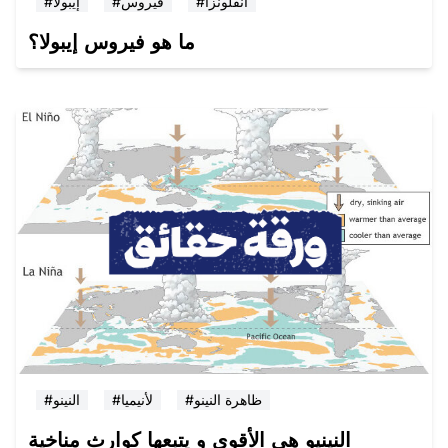
#انفلونزا
#فيروس
#إيبولا
ما هو فيروس إيبولا؟
#ظاهرة النينو
#لأنيميا
#النينو
النينيو هي الأقوى و يتبعها كوارث مناخية