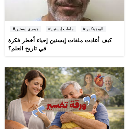
#اليوجينكس
#ملفات إبستين
#جيفري إبستين
كيف أعادت ملفات إبستين إحياء أخطر فكرة
في تاريخ العلم؟