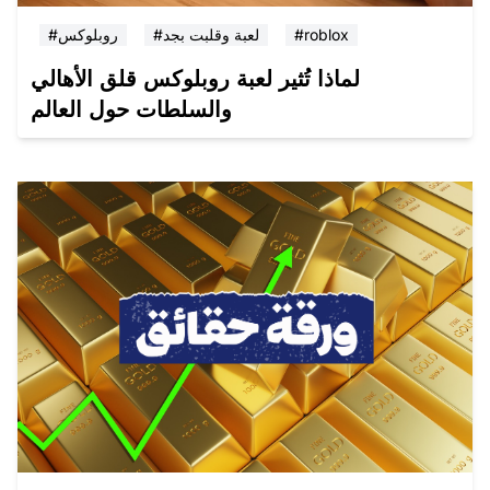
#roblox
#لعبة وقلبت بجد
#روبلوكس
لماذا تُثير لعبة روبلوكس قلق الأهالي
والسلطات حول العالم