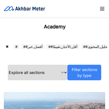
Academy
##تحليل_المحتوى
##أقل_الأخبار_تقييمًا
##أفضل_خبر
#
Filter sections
by type