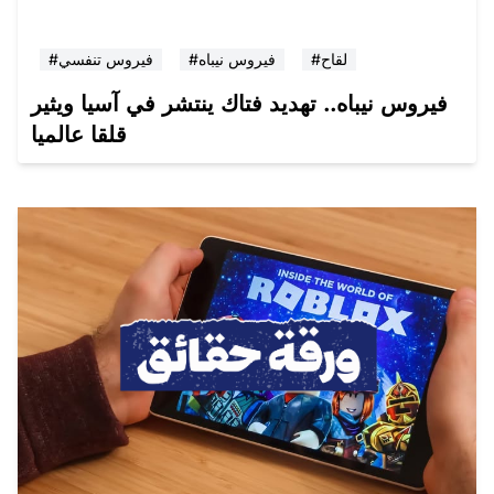
#لقاح
#فيروس نيباه
#فيروس تنفسي
فيروس نيباه.. تهديد فتاك ينتشر في آسيا ويثير
قلقا عالميا