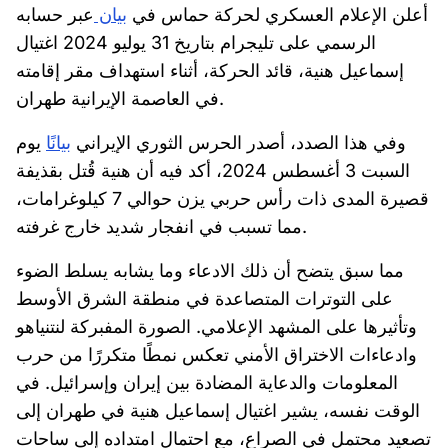
أعلن الإعلام العسكري لحركة حماس في
بيان
عبر حسابه
الرسمي على تليجرام بتاريخ 31 يوليو 2024 اغتيال
إسماعيل هنية، قائد الحركة، أثناء استهداف مقر إقامته
في العاصمة الإيرانية طهران.
وفي هذا الصدد، أصدر الحرس الثوري الإيراني
بيانًا
يوم
السبت 3 أغسطس 2024، أكد فيه أن هنية قُتل بقذيفة
قصيرة المدى ذات رأس حربي يزن حوالي 7 كيلوغرامات،
مما تسبب في انفجار شديد خارج غرفته.
مما سبق يتضح أن ذلك الادعاء وما يشابه يسلط الضوء
على التوترات المتصاعدة في منطقة الشرق الأوسط
وتأثيرها على المشهد الإعلامي. الصورة المفبركة لنتنياهو
وادعاءات الاختراق الأمني تعكس نمطًا متكررًا من حرب
المعلومات والدعاية المضادة بين إيران وإسرائيل. في
الوقت نفسه، يشير اغتيال إسماعيل هنية في طهران إلى
تصعيد محتمل في الصراع، مع احتمال امتداده إلى ساحات