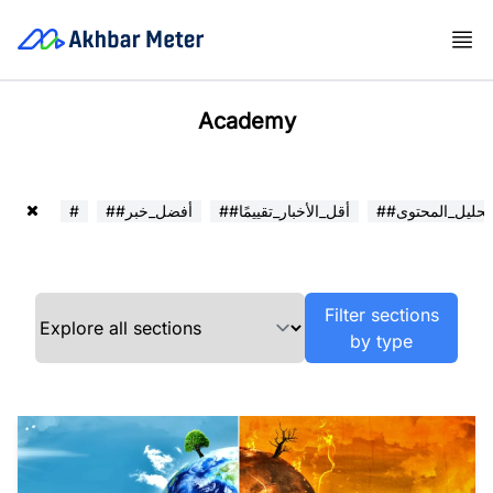
Academy
##تحليل_المحتوى
##أقل_الأخبار_تقييمًا
##أفضل_خبر
#
Filter sections
by type