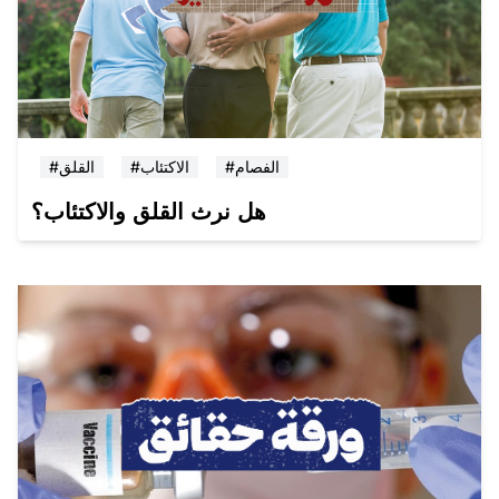
#الفصام
#الاكتئاب
#القلق
هل نرث القلق والاكتئاب؟