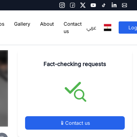
os
Gallery
About
Contact
عربي
Log
us
Fact-checking requests
📱
Contact us