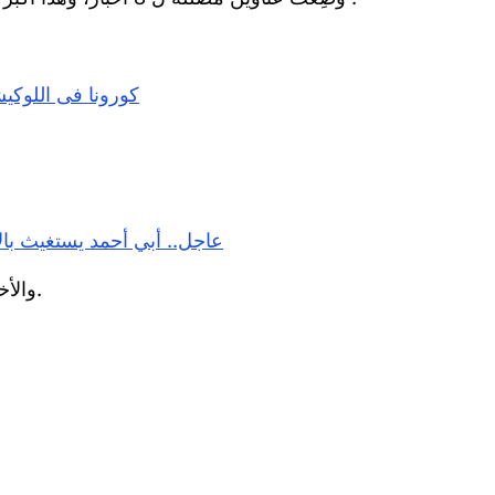
كورونا فى اللوكي
عاجل.. أبي أحمد يستغيث با
والأخطاء به عديدة ومنها؛ التفاصيل الناقصة والعنوان المضلل.