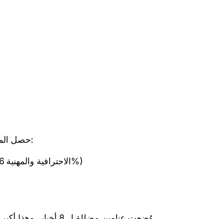
حصل الموجز على المتوسطات الآتية في معايير التقييم الأساسية:
(الاحترافية والمهنية 8.6% - المصداقية 76.1% - مراعاة حقوق الإنسان 100%)
وُضِعت عناوين مضللة ل 8 أخبار، وهذا أكبر عدد للعناوين المضللة في إبريل مقارنة بالمواقع الأخرى .