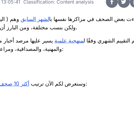
3:05:41 Classification: Content analysis
ءت بعض الصحف في مراكزها نفسها با
لشهر السابق
ولكن بنسب مختلفة، ومن البارز أن المركز الأخير لثلاثة أشهر متتالية كان من نصيب الموجز.
م التقييم الشهري وفقًا ل
منهجية علمية
والمهنية، والمصداقية، ومراعاة حقوق الإنسان) ويتم حساب النسب على هذا الأساس:
لشهر إبريل:
وسنعرض لكم الآن ترتيب
أكثر 10 صحف ومواقع إخبارية شعبية بين القراء في مصر