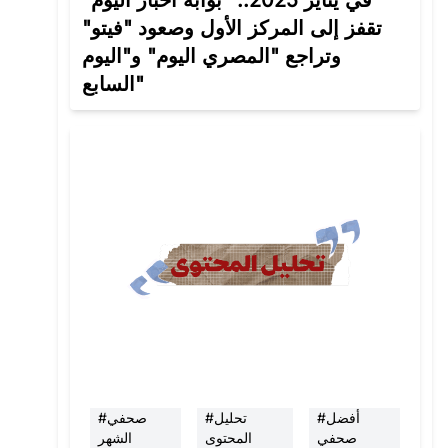
في يناير 2025.. "بوابة أخبار اليوم"
تقفز إلى المركز الأول وصعود "فيتو"
وتراجع "المصري اليوم" و"اليوم
السابع"
#أفضل
#تحليل
#صحفي
صحفي
المحتوى
الشهر