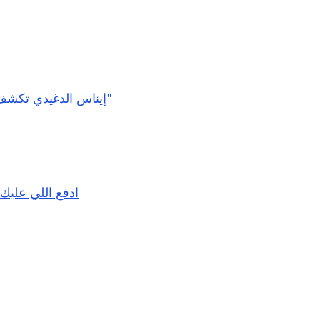
إيناس الدغيدي تكشف أسباب بكاء الضيوف في برنامج "شيخ الحارة والجريئة"
"ادفع اللي علي