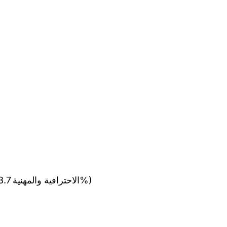
(الاحترافية والمهنية 3.7% - المصداقية 82.5% - مراعاة حقوق الإنسان 95.3%)