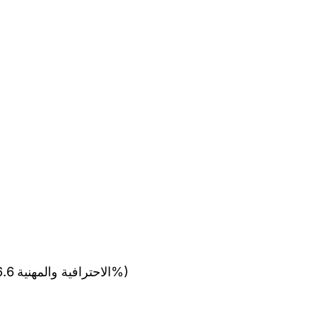
(الاحترافية والمهنية 16.6% - المصداقية 82.3% - معايير حقوق الإنسان 95.1%)