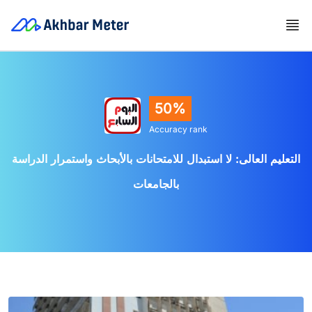
50%
Accuracy rank
التعليم العالى: لا استبدال للامتحانات بالأبحاث واستمرار الدراسة
بالجامعات