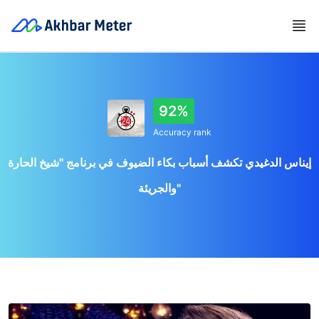
92%
Accuracy rank
إيناس الدغيدي تكشف أسباب بكاء الضيوف في برنامج "شيخ الحارة
والجريئة"