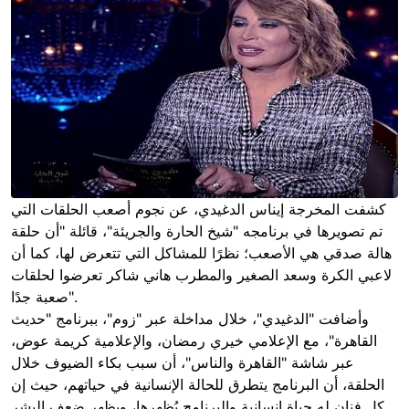
كشفت المخرجة إيناس الدغيدي، عن نجوم أصعب الحلقات التي
تم تصويرها في برنامجه "شيخ الحارة والجريئة"، قائلة "أن حلقة
هالة صدقي هي الأصعب؛ نظرًا للمشاكل التي تتعرض لها، كما أن
لاعبي الكرة وسعد الصغير والمطرب هاني شاكر تعرضوا لحلقات
صعبة جدًا".
وأضافت "الدغيدي"، خلال مداخلة عبر "زوم"، ببرنامج "حديث
القاهرة"، مع الإعلامي خيري رمضان، والإعلامية كريمة عوض،
عبر شاشة "القاهرة والناس"، أن سبب بكاء الضيوف خلال
الحلقة، أن البرنامج يتطرق للحالة الإنسانية في حياتهم، حيث إن
كل فنان له حياة إنسانية والبرنامج يُظهرها، ويظهر ضعف البشر.