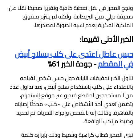
ونجح المحرر في نقل تغطية كافية وتقريرا صحيحًا نقلًا عن
صحيفة ديلي ميل البريطانية، ولكنه لم يلتزم بحقوق
الملكية الفكرية بعدم نسبه الصورة لمصدرها.
الخبر الأدنى تقييما:
حبس عاطل اعتدى على كلب بسلاح أبيض
في المقطم
- جودة الخبر 61%
تناول الخبر تحقيقات النيابة حول حبس شخص لقيامه
بالاعتداء على كلب باستخدام سلاح أبيض، بعد تداول عدد
من المستخدمين لمقطع فيديو عبر موقع إنستجرام،
يتضمن تعدي أحد الأشخاص على «كلب» محدثًا إصابته
بالقاهرة. وقالت إنه بالفحص وإجراء التحريات تم تحديد
وضبط مرتكب الواقعة.
تبنى المحرر خطاب كراهية وتنميط وذلك بإبرازه كلمة