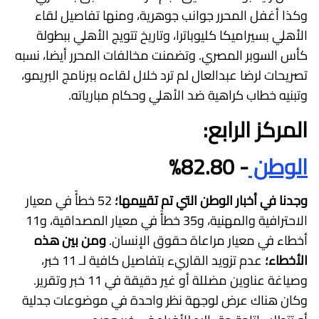
وكذا أغفل المحرر جوانب جوهرية، ومنها تفاصيل لقاء
الأهلي بسيراميكا كليوباترا، وتاريخ تتويج الأهلي ببطولة
كأس السوبر المصري. وتضمنت مخالفات المحرر أيضا، نسبه
تصريحات لرضا عبدالعال لم ترد خلال لقاءه ببرنامج البريمو،
وتبنيه خطاب كراهية ضد الأهلي وحكام مبارياته.
المركز الرابع:
الوطن
- 82.80%
وجدنا في أخبار الوطن التي تم تقييمها؛
52 خطأً في معيار
الاحترافية والمهنية، و35 خطأً في معيار المصداقية، و11
أخطاء في معيار مراعاة حقوق الإنسان.
ومن بين هذه
الأخطاء؛
عدم تزويد القاريء بتفاصيل كافية لـ 11 خبر،
وصياغة عناوين مضللة أو غير دقيقة في 11 خبر وتقرير.
وكان هناك عرض لوجهة نظر واحدة في موضوعات جدلية