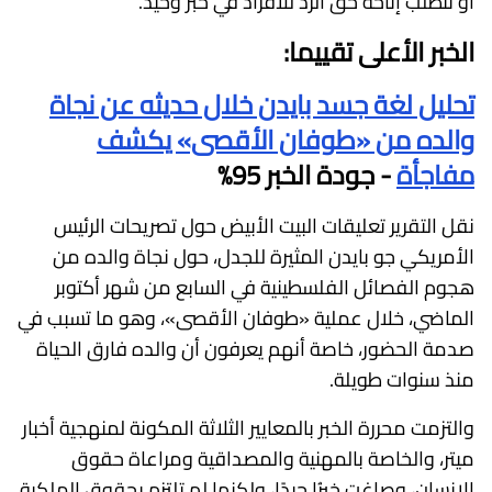
أو تتطلب إتاحة حق الرد للأفراد في خبر وحيد.
الخبر الأعلى تقييما:
تحليل لغة جسد بايدن خلال حديثه عن نجاة
والده من «طوفان الأقصى» يكشف
مفاجأة
- جودة الخبر 95%
نقل التقرير تعليقات البيت الأبيض حول تصريحات الرئيس
الأمريكي جو بايدن المثيرة للجدل، حول نجاة والده من
هجوم الفصائل الفلسطينية في السابع من شهر أكتوبر
الماضي، خلال عملية «طوفان الأقصى»، وهو ما تسبب في
صدمة الحضور، خاصة أنهم يعرفون أن والده فارق الحياة
منذ سنوات طويلة.
والتزمت محررة الخبر بالمعايير الثلاثة المكونة لمنهجية أخبار
ميتر، والخاصة بالمهنية والمصداقية ومراعاة حقوق
الإنسان، وصاغت خبرُا جيدًا، ولكنها لم تلتزم بحقوق الملكية