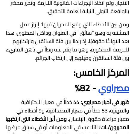
الاتجار. وتم اتخاذ الإجراءات القانونية اللازمة، وتحرر محضر
بالواقعة، لتتولى النيابة العامة التحقيق.
ومن بين الأخطاء التي وقع المحرران فيها؛ إبراز عمل
المشتبه به وهو "سائق" في العنوان وداخل المحتوى، هذا
يعد انتهاكًا حقوقيًا، إذ ربطا بين فئة السائقين وارتكابهم
للجريمة المذكورة، وهو ما ينتج عنه ربطاً في ذهن القاريء
بين فئة السائقين وميلهم إلى ارتكاب الجرائم.
المركز الخامس:
مصراوي
- 82%
ظهر في أخبار مصراوي؛
44 خطأً في معيار الاحترافية
والمهنية، 53 خطأً في معيار المصداقية، و9 أخطاء في
معيار مراعاة حقوق الإنسان.
ومن أبرز الأخطاء التي ارتكبها
المحررون/ـات؛
التلاعب في المعلومات أو في سياق عرضها