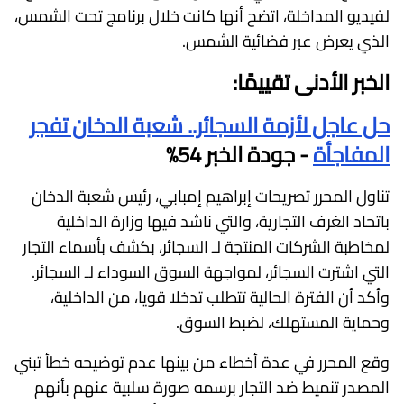
لفيديو المداخلة، اتضح أنها كانت خلال برنامج تحت الشمس،
الذي يعرض عبر فضائية الشمس.
الخبر الأدنى تقييمًا:
حل عاجل لأزمة السجائر.. شعبة الدخان تفجر
المفاجأة
- جودة الخبر 54%
تناول المحرر تصريحات إبراهيم إمبابي، رئيس شعبة الدخان
باتحاد الغرف التجارية، والتي ناشد فيها وزارة الداخلية
لمخاطبة الشركات المنتجة لـ السجائر، بكشف بأسماء التجار
التي اشترت السجائر، لمواجهة السوق السوداء لـ السجائر.
وأكد أن الفترة الحالية تتطلب تدخلا قويا، من الداخلية،
وحماية المستهلك، لضبط السوق.
وقع المحرر في عدة أخطاء من بينها عدم توضيحه خطأ تبني
المصدر تنميط ضد التجار برسمه صورة سلبية عنهم بأنهم