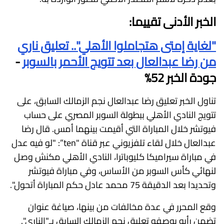
الخبر الأدنى تقييما:
"لغاية إمتى هتجاملوا الأهلي".. تعليق ناري
من رضا عبدالعال بعد تتويج الأحمر بالسوبر
-
جودة الخبر 52%
تناول الخبر تعليق رضا عبدالعال نجم الزمالك السابق، على
تتويج النادي الأهلي ببطولة السوبر المصري على حساب
فيوتشر خلال المباراة التي أقيمت بينهما أمس. قال رضا
عبدالعال خلال لقاء تلفزيوني عبر قناة "ten”: "لو فيه عدل
في مباراة سيراميكا كليوباترا، النادي الأهلي مكنش وصل
لنهائي كأس السوبر من الأساس، وفي مباراة فيوتشر
وتحديدا بعد الدقيقة 75 محمد عادل حكم المباراة أتحول".
وقع المحرر في عدة مخالفات من بينها، صياغة عنوان
تضمن رأيه بوصفه تعليق نجم الزمالك السابق بـ"الناري".