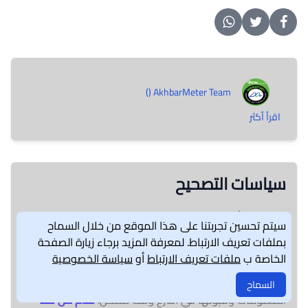
AkhbarMeter Team ()
اقرأ أكثر
سياسات التصحيح
يتيح فريق أخبار ميتر المساحة المناسبة لرد الأشخاص
سيتم تحسين تجربتنا على هذا الموقع من خلال السماح
المعنيين والجمهور على المعلومات الواردة في عملية تقصي
بملفات تعريف الارتباط. لمعرفة المزيد برجاء زيارة الصفحة
الحقائق بتصحيحها بشفافية كاملة. يمكن التواصل معنا عبر
الخاصة ب
ملفات تعريف الارتباط
أو
سياسة الخصوصية
بريد الموقع الإلكتروني
info@akhbarmeter.org
. كما يتكفل
الفريق بإجراء التصحيحات اللازمة حال التأكد من صحة
السماح
المعلومات وقبولها في أسرع وقت ممكن.
قدم من هنا