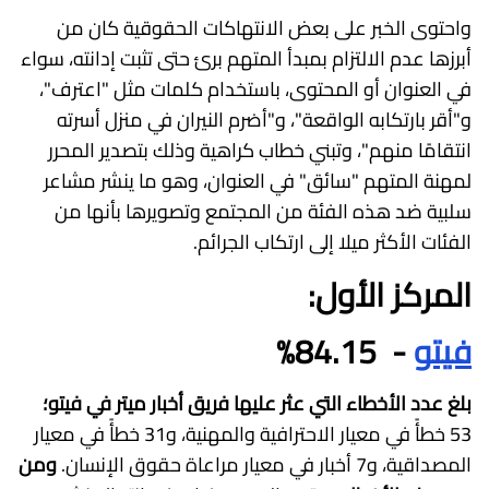
واحتوى الخبر على بعض الانتهاكات الحقوقية كان من
أبرزها عدم الالتزام بمبدأ المتهم برئ حتى تثبت إدانته، سواء
في العنوان أو المحتوى، باستخدام كلمات مثل "اعترف"،
و"أقر بارتكابه الواقعة"، و"أضرم النيران في منزل أسرته
انتقامًا منهم"، وتبني خطاب كراهية وذلك بتصدير المحرر
لمهنة المتهم "سائق" في العنوان، وهو ما ينشر مشاعر
سلبية ضد هذه الفئة من المجتمع وتصويرها بأنها من
الفئات الأكثر ميلا إلى ارتكاب الجرائم.
المركز الأول:
فيتو
- 84.15%
بلغ عدد الأخطاء التي عثر عليها فريق أخبار ميتر في فيتو؛
53 خطأً في معيار الاحترافية والمهنية، و31 خطأً في معيار
المصداقية، و7 أخبار في معيار مراعاة حقوق الإنسان.
ومن