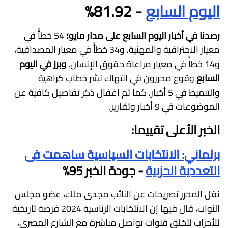
اليوم السابع
- 81.92%
رصدنا في أخبار اليوم السابع على مدار مايو؛
54 خطأً في
معيار الاحترافية والمهنية، و34 خطأً في معيار المصداقية،
و14 خطأً في معيار مراعاة حقوق الإنسان.
وبرز في اليوم
السابع
وقوع محررون في انتهاك نشر خطاب كراهية
والتنميط في 5 أخبار، كما تم إغفال ذكر تفاصيل كافية عن
الموضوعات في 9 أخبار وتقارير.
الخبر الأعلى تقييما:
برلماني: الانتخابات السياسية ساهمت فى
التعددية الحزبية
- جودة الخبر 95%
نقل المحرر تصريحات عن النائب مجدى ملك، عضو مجلس
النواب، قال فيها إن الانتخابات الرئاسية 2024 فرصة تاريخية
للأحزاب لتخلق قنوات تواصل مباشرة مع الشارع المصري،