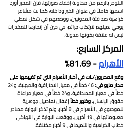
البلوجر بالرغم من محاولة إخفاء صورتها، فإن المحرر أورد
اسمها كاملاً في عنوان الخبر وداخله، كما بث مشاعر
كراهية ضد فئة المدونيين، ووضعهم في شكل نمطي
يوحي بميلهم لارتكاب جرائم، في حين أن إتجارها للمخدرات
ليس له علاقة بكونها مدونة.
المركز السابع:
الأهرام
- 81.69%
وقع المحررون/ـات في أخبار الأهرام التي تم تقييمها على
مدار مايو في؛
46 خطأً في معيار الاحترافية والمهنية، و24
خطأً في معيار المصداقية، و24 خطأً في معيار مراعاة
حقوق الإنسان.
وظهر خطأ
إغفال تفاصيل جوهرية
للموضوع في الأهرام في 8 أخبار، ولم تذكر البوابة مصادر
معلوماتها في 19 آخرين. ووقعت البوابة في انتهاكي
خطاب الكراهية والتنميط في 9 أخبار مختلفة.