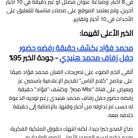
في 8 أخبار، وصياغة عنوان مضلل أو غير دقيقة في 10 أخبار
آخرين، ولم يعتمد الموقع على مصادر مناسبة للتعليق على
الأحداث في 10 أخبار وتقارير.
الخبر الأعلى تقييما:
محمد فؤاد يكشف حقيقة رفضه حضور
حفل زفاف محمد هنيدي
- جودة الخبر 95%
ألقى الخبر الضوء على تصريحات الفنان محمد فؤاد ضيفًا
على برنامج "كلام الناس" تقديم الإعلامية ياسمين عز
ويعرض على قناة "Mbc مصر". وكشف "فؤاد" حقيقة
رفضه حضور حفل زفاف محمد هنيدي رغم توجيه الدعوة
له حسب تم تداوله من أخبار وقتها، بالإضافة إلى حقيقة
خلافه معه.
صاغ المحرر خبرا جيدا، لكنه انتهك حقوق الملكية الفكرية،
بعدم ذكره لاسم المصدر الأصلي للصور الواردة به.