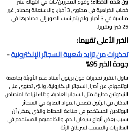
بين هذه الأخطاء؛
وقوع المحررين/ـات في انتهاك نشر
خطاب الكراهية في محتوى 3 أخبار، والاستعانة بمصادر غير
مناسبة في 3 أخبار، ولم يتم نسب الصور إلى مصادرها في
25 خبرا وتقريرا.
الخبر الأعلى تقييما:
تحذيرات من تزايد شعبية السجائر الإلكترونية
-
جودة الخبر 95%
تناول التقرير تحذيرات جون بريتون أستاذ علم الأوبئة بجامعة
نوتنجهام، عن أضرار السجائر الإلكترونية، والتي تحتوي على
النيكوتين خطيرة مثل السجائر العادية، وذلك لزيادة امتصاص
الدخان في الرئتين تتضمن المواد الضارة في السجائر
البوتادين المستخدم في صناعة المطاط والذي يمكن أن
يسبب بعض أنواع سرطان الدم، والكادميوم المستخدم في
البطاريات والمسبب لسرطان الرئة.