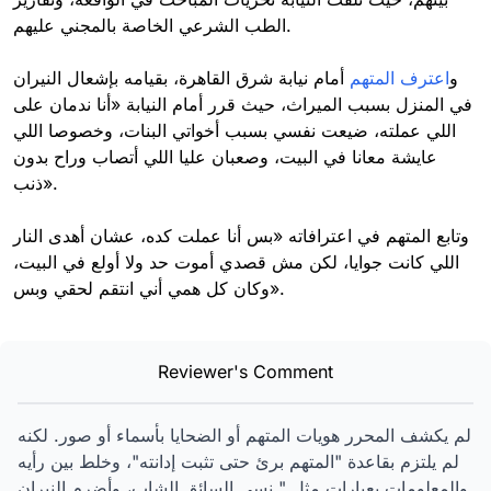
الطب الشرعي الخاصة بالمجني عليهم.
و
اعترف المتهم
أمام نيابة شرق القاهرة، بقيامه بإشعال النيران
في المنزل بسبب الميراث، حيث قرر أمام النيابة «أنا ندمان على
اللي عملته، ضيعت نفسي بسبب أخواتي البنات، وخصوصا اللي
عايشة معانا في البيت، وصعبان عليا اللي أتصاب وراح بدون
ذنب».
وتابع المتهم في اعترافاته «بس أنا عملت كده، عشان أهدى النار
اللي كانت جوايا، لكن مش قصدي أموت حد ولا أولع في البيت،
وكان كل همي أني انتقم لحقي وبس».
Reviewer's Comment
لم يكشف المحرر هويات المتهم أو الضحايا بأسماء أو صور. لكنه
لم يلتزم بقاعدة "المتهم برئ حتى تثبت إدانته"، وخلط بين رأيه
والمعلومات بعبارات مثل " نسى السائق الشاب، وأضرم النيران