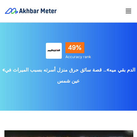
49%
Accuracy rank
«الدم بقي ميه».. قصة سائق حرق منزل أسرته بسبب الميراث في
عين شمس