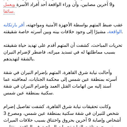
و9 آخرين مصابين، وأن وراء الواقعة أحد أفراد الأسرة
ويعمل
سائقا.
عقب ضبط المتهم بواسطة الأجهزة الأمنية ومواجهته،
أقر بارتكابه
، مشيرًا إلى وجود خلافات بينه وبين أسرته خاصة شقيقته.
الواقعة
تحريات المباحث، كشفت أن المتهم أقدم على تهديد حياة شقيقته
بسبب مماطلتها له في تسديد ميراثه، فاضطر لإضرام النيران
بالشقة لتهديدهم.
وأحالت نيابة شرق القاهرة، المتهم بإضرام النيران في شقة
أسرته بمنطقة عين شمس إلى محكمة الجنايات، لمعاقبته عما
أسند إليه من اتهامات القتل العمد وإضرام النيران في شقة
سكنية بمنطقة عين شمس.
وكانت تحقيقات نيابة شرق القاهرة، كشفت تفاصيل إضرام
شخص للنيران في شقة سكنية بمنطقة عين شمس، ومصرع 3
أشخاص وإصابة 9 آخرين بحروق واختناق بسبب خلافات الميراث
بينهم، حيث تلقت النيابة تحريات المباحث في الواقعة، وتقارير