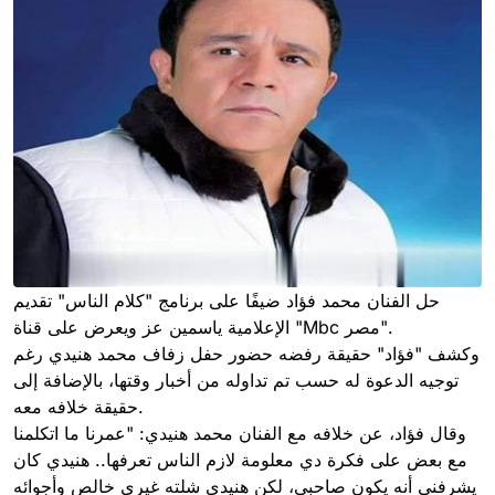
حل الفنان محمد فؤاد ضيفًا على برنامج "كلام الناس" تقديم
الإعلامية ياسمين عز ويعرض على قناة "Mbc مصر".
وكشف "فؤاد" حقيقة رفضه حضور حفل زفاف محمد هنيدي رغم
توجيه الدعوة له حسب تم تداوله من أخبار وقتها، بالإضافة إلى
حقيقة خلافه معه.
وقال فؤاد، عن خلافه مع الفنان محمد هنيدي: "عمرنا ما اتكلمنا
مع بعض على فكرة دي معلومة لازم الناس تعرفها.. هنيدي كان
يشرفني أنه يكون صاحبي، لكن هنيدي شلته غيري خالص وأجوائه