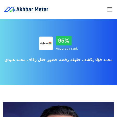
95%
Accuracy rank
محمد فؤاد يكشف حقيقة رفضه حضور حفل زفاف محمد هنيدي