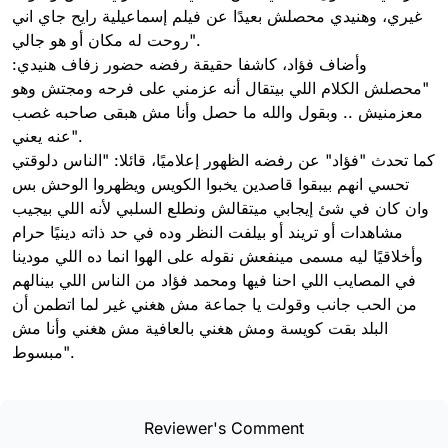
غيري، وهنيدي محصلش بعيدًا عن فيلم إسماعيلية رايح جاي اني
روحت له مكان أو هو جالي".
وأضاف فؤاد، كاشفا حقيقة رفضه حضور زفاف هنيدي:
"محصلش الكلام اللي بيتقال أنه عزمني على فرحه ومجتش وهو
معزمنيش .. وبقول والله ما حصل وأنا مش هبقى صاحبه غصب
عنه يعني".
كما تحدث "فؤاد" عن رفضه الظهور إعلاميًا، قائلا: "الناس دلوقتي
تحسي انهم بيبقوا قاصدين يخبوا الكويس ويظهروا الوحش بس
وان كان في شئ إيجابي ميتقالش ونطلع السلبي لأنه اللي بيجيب
مشاهدات أو تريند أو بيلفت النظر وده في حد ذاته دينيًا حرام
وأخلاقيًا ليه مسمى مينفعش نقوله على الهوا انما ده اللي مودينا
في المصايب اللي احنا فيها ومحمد فؤاد من الناس اللي بينالهم
من الحب جانب وقولت يا جماعة مش هغني غير لما اتطمن أن
البلد بقت كويسة ومش هغني بالعافية مش هغني وأنا مش
مبسوط".
Reviewer's Comment