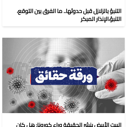
التنبؤ بالزلازل قبل حدوثها.. ما الفرق بين التوقع،
التنبؤ،الإنذار المبكر
البيت الأبيض ينشر الحقيقة وراء كورونا: هل كان