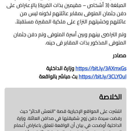
المبلغة (3 أشخاص – مقيمين بذات القرية) بالإعتراض على
دفن جثمان المتوفى بمقابر عائلتهم لكونه ليس من
عائلتهم وخشيتهم النزاع على ملكية المقبرة مستقبلاً.
وتم التراضى بينهم وبين أسرة المتوفى وتم دفن جثمان
المتوفى المذكور بذات المقابر فى حينه.
مصادر
https://bit.ly/3AXmxGs
وزارة الداخلية
https://bit.ly/3CLYOul
بث مباشر بالواقعة
الخلاصة
انتشرت على المواقع الإخبارية قصة "النعش الحائر" حيث
رفضت سيدة دفن زوج شقيقتها في مدافن العائلة. وزارة
الداخلية أوضحت في بيان أن الواقعة تتعلق باعتراض أعمام