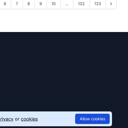
6
7
8
9
10
...
132
133
rivacy
or
cookies
Allow cookies