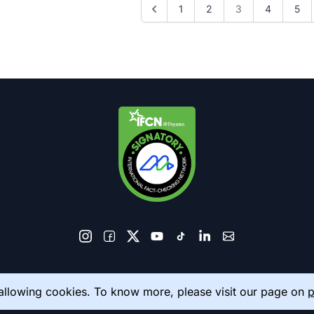
1
2
3
4
5
© 2026 AkhbarMeter. All Rights Reserved
 allowing cookies. To know more, please visit our page on
p