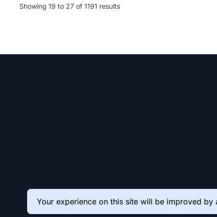
Showing
19
to
27
of
1191
results
Your experience on this site will be improved by