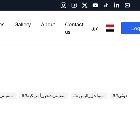
os
Gallery
About
Contact
عربي
Log
us
صاروخ_حوثي
##سواحل_اليمن
##سفينة_شحن_أمريكية
##سفينة_أمريكية