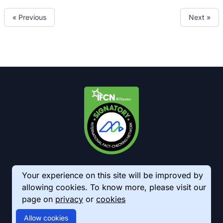
« Previous
Next »
Your experience on this site will be improved by
allowing cookies. To know more, please visit our
page on
privacy
or
cookies
© 2026 AkhbarMeter. All Rights Reserved
Allow cookies