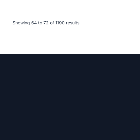
Showing
64
to
72
of
1190
results