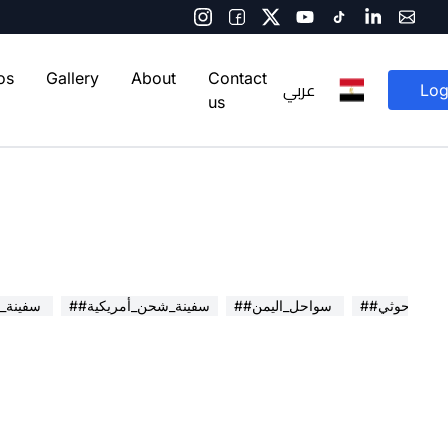
os
Gallery
About
Contact
عربي
Log
us
صاروخ_حوثي
##سواحل_اليمن
##سفينة_شحن_أمريكية
##سفينة_أمريكية