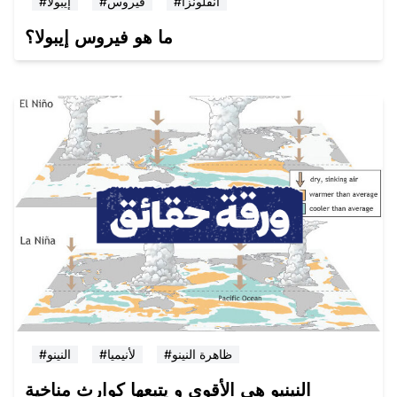
#انفلونزا
#فيروس
#إيبولا
ما هو فيروس إيبولا؟
#ظاهرة النينو
#لأنيميا
#النينو
النينيو هي الأقوى و يتبعها كوارث مناخية