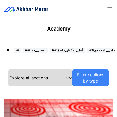
Academy
##تحليل_المحتوى
##أقل_الأخبار_تقييمًا
##أفضل_خبر
#
Filter sections
by type