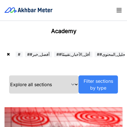
Academy
##تحليل_المحتوى
##أقل_الأخبار_تقييمًا
##أفضل_خبر
#
Filter sections
by type