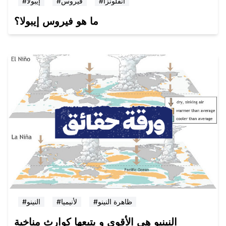
#انفلونزا
#فيروس
#إيبولا
ما هو فيروس إيبولا؟
#ظاهرة النينو
#لأنيميا
#النينو
النينيو هي الأقوى و يتبعها كوارث مناخية