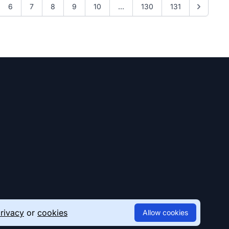
6
7
8
9
10
...
130
131
rivacy
or
cookies
Allow cookies