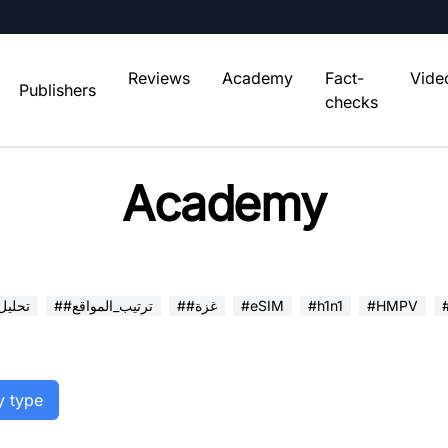
Reviews
Academy
Fact-
Vide
Publishers
checks
Academy
#HMPV
#h1n1
#eSIM
##غزة
##ترتيب_المواقع
##تحلي
y type