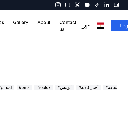
os
Gallery
About
Contact
عربي
Log
us
 في الصحافة
#أخبار كاذبة
#أتوبيس
#roblox
#pms
#pmdd