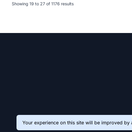
Showing
19
to
27
of
1176
results
Your experience on this site will be improved by