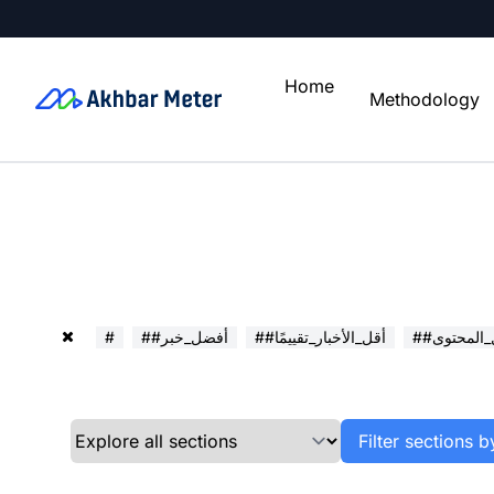
Home
Methodology
ل_المحتوى
##أقل_الأخبار_تقييمًا
##أفضل_خبر
#
Filter sections b