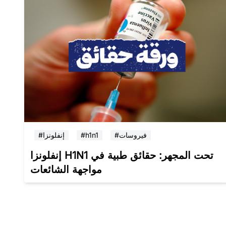
#فيروسات
#h1n1
#إنفلونزا
إنفلونزا H1N1 تحت المجهر: حقائق طبية في
مواجهة الشائعات