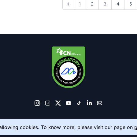
1
2
3
4
5
© 2026 AkhbarMeter. All Rights Reserved
 allowing cookies. To know more, please visit our page on
p