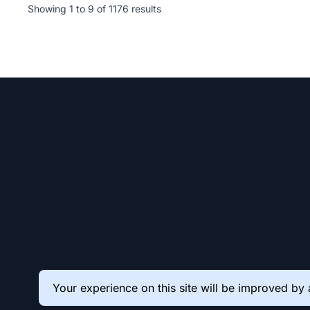
Showing
1
to
9
of
1176
results
Your experience on this site will be improved by