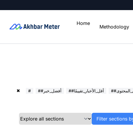
Home
Methodology
ل_المحتوى
##أقل_الأخبار_تقييمًا
##أفضل_خبر
#
Filter sections b