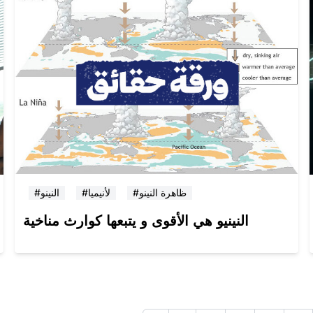
#ظاهرة النينو
#لأنيميا
#النينو
النينيو هي الأقوى و يتبعها كوارث مناخية