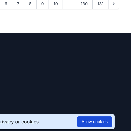
6
7
8
9
10
...
130
131
rivacy
or
cookies
Allow cookies