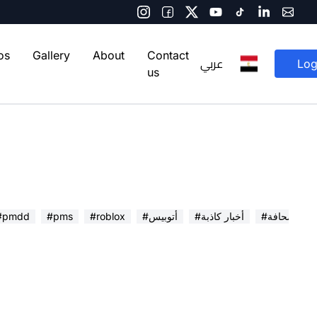
os
Gallery
About
Contact
عربي
Log
us
 في الصحافة
#أخبار كاذبة
#أتوبيس
#roblox
#pms
#pmdd