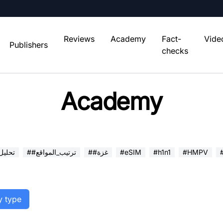
Reviews
Academy
Fact-
Vide
Publishers
checks
Academy
#HMPV
#h1n1
#eSIM
##غزة
##ترتيب_المواقع
##تحلي
y type