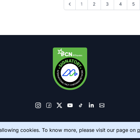
1
2
3
4
5
© 2026 AkhbarMeter. All Rights Reserved
 allowing cookies. To know more, please visit our page on
p