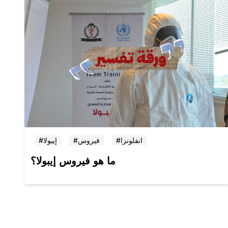
#انفلونزا
#فيروس
#إيبولا
ما هو فيروس إيبولا؟