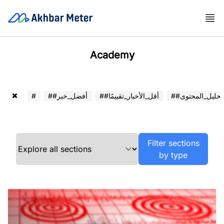
Academy
##تحليل_المحتوى
##أقل_الأخبار_تقييمًا
##أفضل_خبر
#
Filter sections
by type