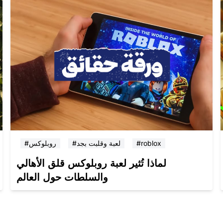
#roblox
#لعبة وقلبت بجد
#روبلوكس
لماذا تُثير لعبة روبلوكس قلق الأهالي
والسلطات حول العالم