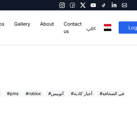
os
Gallery
About
Contact
عربي
Log
us
ار ميتر في الصحافة
#أخبار كاذبة
#أتوبيس
#roblox
#pms