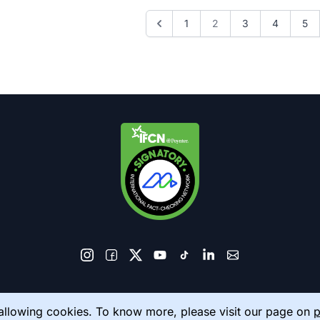
1
2
3
4
5
© 2026 AkhbarMeter. All Rights Reserved
 allowing cookies. To know more, please visit our page on
p