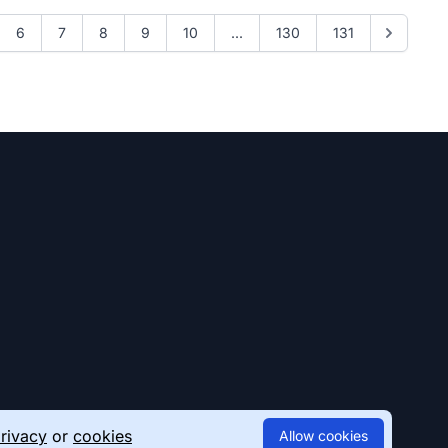
6
7
8
9
10
...
130
131
rivacy
or
cookies
Allow cookies