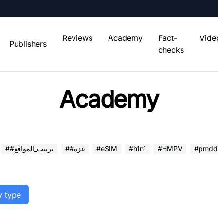
Reviews
Academy
Fact-
Vide
Publishers
checks
Academy
#pmdd
#HMPV
#h1n1
#eSIM
##غزة
##ترتيب_المواقع
y type