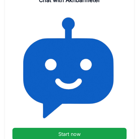
Chat with Akhbarmeter
Start now