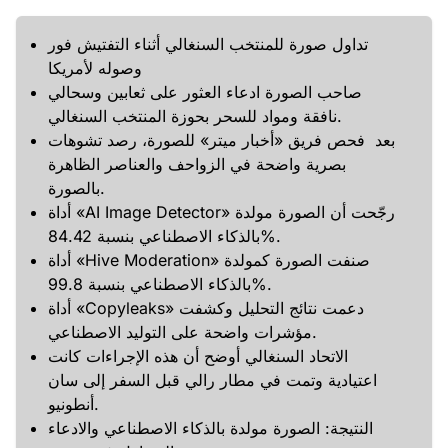
تداول صورة للمنتخب السنغالي أثناء التفتيش فور
وصوله لأمريكا
صاحب الصورة ادعاء العثور على ثعابين وسحالي
نافقة ومواد للسحر بحوزة المنتخب السنغالي.
بعد فحص فريق «أخبار ميتر» للصورة، رصد تشوهات
بصرية واضحة في الزواحف والعناصر الظاهرة
بالصورة.
أداة «AI Image Detector» رجّحت أن الصورة مولدة
بالذكاء الاصطناعي بنسبة 84.42%.
أداة «Hive Moderation» صنفت الصورة كمولدة
بالذكاء الاصطناعي بنسبة 99.8%.
أداة «Copyleaks» دعمت نتائج التحليل وكشفت
مؤشرات واضحة على التوليد الاصطناعي.
الاتحاد السنغالي أوضح أن هذه الإجراءات كانت
اعتيادية وتمت في مطار رالي قبل السفر إلى سان
أنطونيو.
النتيجة: الصورة مولدة بالذكاء الاصطناعي والادعاء