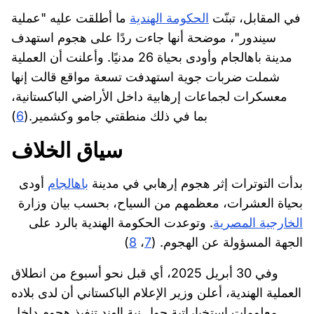
في المقابل، تبنّت
الحكومة الهندية
ما أطلقت عليه "عملية
سيندور"، موضحة أنها جاءت ردًا على هجوم استهدف
مدينة باهالجام وأودى بحياة 26 مدنيًا. وأعلنت أن العملية
شملت ضربات جوية استهدفت تسعة مواقع قالت إنها
معسكرات لجماعات إرهابية داخل الأراضي الباكستانية،
بما في ذلك منطقتي جامو وكشمير.(
6
)
سياق الخلاف
بدأت التوترات إثر هجوم إرهابي في مدينة
باهالجام
أودى
بحياة العشرات، معظمهم من السياح، بحسب بيان وزارة
الخارجية المصرية
. وتوعدت الحكومة الهندية بالرد على
الجهة المسؤولة عن الهجوم. (
7
،
8
)
وفي 30 أبريل 2025، أي قبل نحو أسبوع من انطلاق
العملية الهندية، أعلن وزير الإعلام الباكستاني أن لدى بلاده
معلومات استخباراتية حول نية الهند تنفيذ هجوم داخل