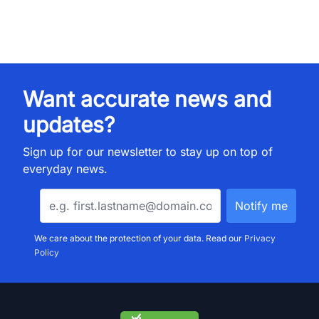
Want accurate news and
updates?
Sign up for our newsletter to stay up on top of
everyday news.
We care about the protection of your data. Read our
Privacy
Policy