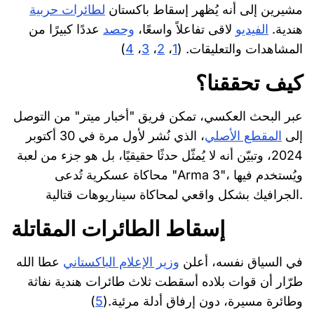
مشيرين إلى أنه يُظهر إسقاط باكستان
لطائرات حربية
هندية.
الفيديو
لاقى تفاعلاً واسعًا،
وحصد
عددًا كبيرًا من
المشاهدات والتعليقات. (
1
،
2
،
3
،
4
)
كيف تحققنا؟
عبر البحث العكسي، تمكن فريق "أخبار ميتر" من التوصل
إلى
المقطع الأصلي
، الذي نُشر لأول مرة في 30 أكتوبر
2024، وتبيّن أنه لا يُمثّل حدثًا حقيقيًا، بل هو جزء من لعبة
محاكاة عسكرية تُدعى "Arma 3"، ويُستخدم فيها
الجرافيك بشكل واقعي لمحاكاة سيناريوهات قتالية.
إسقاط الطائرات المقاتلة
في السياق نفسه، أعلن
وزير الإعلام الباكستاني
عطا الله
طرّار أن قوات بلاده أسقطت ثلاث طائرات هندية نفاثة
وطائرة مسيرة، دون إرفاق أدلة مرئية.(
5
)