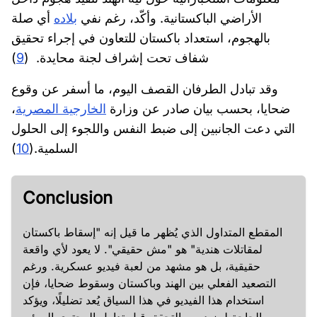
الأراضي الباكستانية. وأكّد، رغم نفي
بلاده
أي صلة
بالهجوم، استعداد باكستان للتعاون في إجراء تحقيق
شفاف تحت إشراف لجنة محايدة. (
9
)
وقد تبادل الطرفان القصف اليوم، ما أسفر عن وقوع
ضحايا، بحسب بيان صادر عن وزارة
الخارجية المصرية
،
التي دعت الجانبين إلى ضبط النفس واللجوء إلى الحلول
السلمية.(
10
)
Conclusion
المقطع المتداول الذي يُظهر ما قيل إنه "إسقاط باكستان
لمقاتلات هندية" هو "مش حقيقي". لا يعود لأي واقعة
حقيقية، بل هو مشهد من لعبة فيديو عسكرية. ورغم
التصعيد الفعلي بين الهند وباكستان وسقوط ضحايا، فإن
استخدام هذا الفيديو في هذا السياق يُعد تضليلًا، ويؤكد