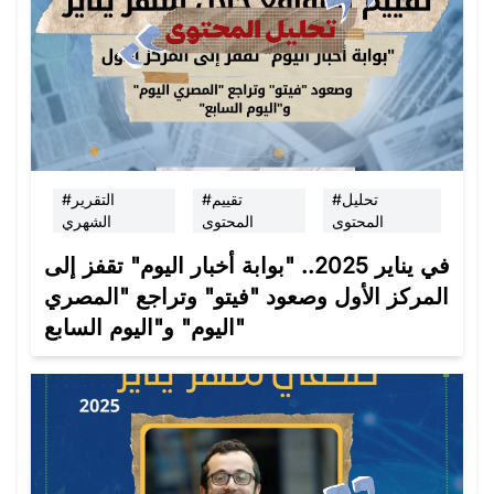
#تحليل
#تقييم
#التقرير
المحتوى
المحتوى
الشهري
في يناير 2025.. "بوابة أخبار اليوم" تقفز إلى
المركز الأول وصعود "فيتو" وتراجع "المصري
اليوم" و"اليوم السابع"