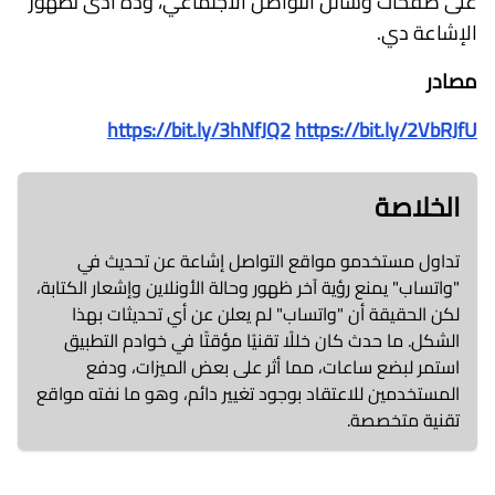
على صفحات وسائل التواصل الاجتماعي، وده أدى لظهور
الإشاعة دي.
مصادر
https://bit.ly/3hNfJQ2
https://bit.ly/2VbRJfU
الخلاصة
تداول مستخدمو مواقع التواصل إشاعة عن تحديث في
"واتساب" يمنع رؤية آخر ظهور وحالة الأونلاين وإشعار الكتابة،
لكن الحقيقة أن "واتساب" لم يعلن عن أي تحديثات بهذا
الشكل. ما حدث كان خللًا تقنيًا مؤقتًا في خوادم التطبيق
استمر لبضع ساعات، مما أثر على بعض الميزات، ودفع
المستخدمين للاعتقاد بوجود تغيير دائم، وهو ما نفته مواقع
تقنية متخصصة.