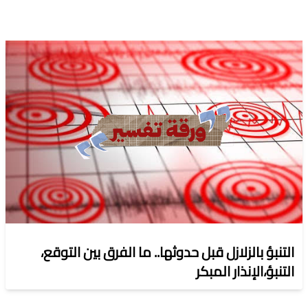
التنبؤ بالزلازل قبل حدوثها.. ما الفرق بين التوقع،
التنبؤ،الإنذار المبكر