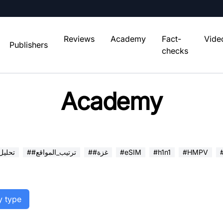
Reviews
Academy
Fact-
Vide
Publishers
checks
Academy
#HMPV
#h1n1
#eSIM
##غزة
##ترتيب_المواقع
##تحلي
y type