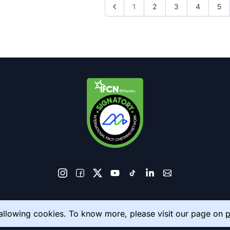
1
2
3
4
5
© 2026 AkhbarMeter. All Rights Reserved
 allowing cookies. To know more, please visit our page on
p