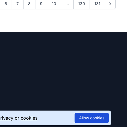
6
7
8
9
10
...
130
131
rivacy
or
cookies
Allow cookies