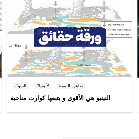
#ظاهرة النينو
#لأنيميا
#النينو
النينيو هي الأقوى و يتبعها كوارث مناخية