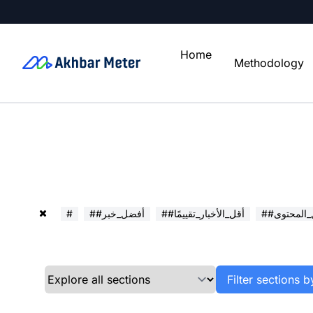
Home
Methodology
ل_المحتوى
##أقل_الأخبار_تقييمًا
##أفضل_خبر
#
Filter sections b