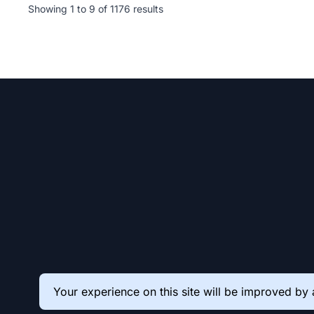
Showing
1
to
9
of
1176
results
Your experience on this site will be improved by