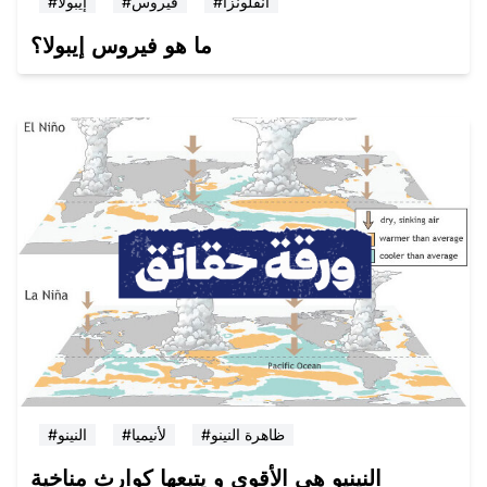
#انفلونزا
#فيروس
#إيبولا
ما هو فيروس إيبولا؟
#ظاهرة النينو
#لأنيميا
#النينو
النينيو هي الأقوى و يتبعها كوارث مناخية