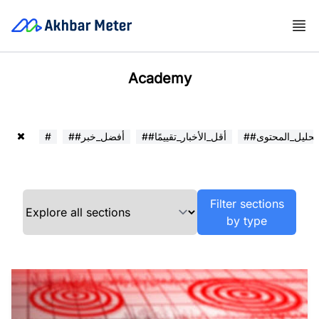
Academy
##تحليل_المحتوى
##أقل_الأخبار_تقييمًا
##أفضل_خبر
#
Filter sections
by type