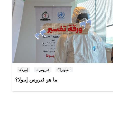
#انفلونزا
#فيروس
#إيبولا
ما هو فيروس إيبولا؟