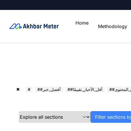
Home
Methodology
ل_المحتوى
##أقل_الأخبار_تقييمًا
##أفضل_خبر
#
Filter sections b