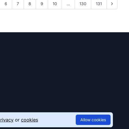
6
7
8
9
10
...
130
131
rivacy
or
cookies
Allow cookies