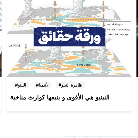
#ظاهرة النينو
#لأنيميا
#النينو
النينيو هي الأقوى و يتبعها كوارث مناخية