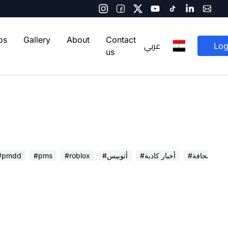
os
Gallery
About
Contact
عربي
Log
us
 في الصحافة
#أخبار كاذبة
#أتوبيس
#roblox
#pms
#pmdd