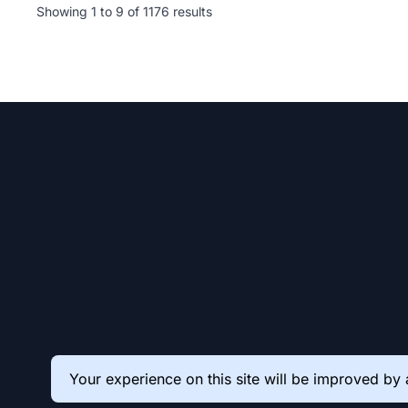
Showing
1
to
9
of
1176
results
Your experience on this site will be improved by