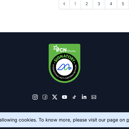
1
2
3
4
5
© 2026 AkhbarMeter. All Rights Reserved
 allowing cookies. To know more, please visit our page on
p