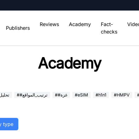
Reviews
Academy
Fact-
Vide
Publishers
checks
Academy
#HMPV
#h1n1
#eSIM
##غزة
##ترتيب_المواقع
##تحلي
y type