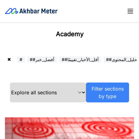
Academy
##تحليل_المحتوى
##أقل_الأخبار_تقييمًا
##أفضل_خبر
#
Filter sections
by type