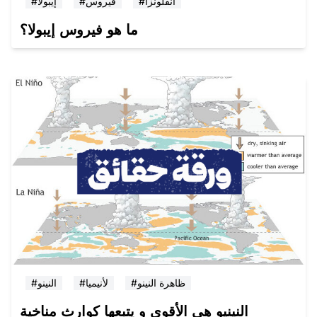
#انفلونزا
#فيروس
#إيبولا
ما هو فيروس إيبولا؟
#ظاهرة النينو
#لأنيميا
#النينو
النينيو هي الأقوى و يتبعها كوارث مناخية