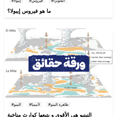
#انفلونزا
#فيروس
#إيبولا
ما هو فيروس إيبولا؟
#ظاهرة النينو
#لأنيميا
#النينو
النينيو هي الأقوى و يتبعها كوارث مناخية