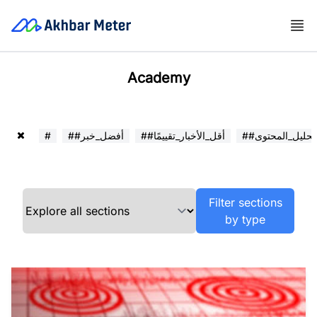
Academy
##تحليل_المحتوى
##أقل_الأخبار_تقييمًا
##أفضل_خبر
#
Filter sections
by type