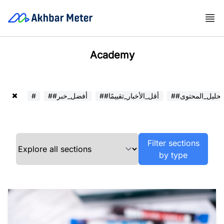
Academy
##تحليل_المحتوى
##أقل_الأخبار_تقييمًا
##أفضل_خبر
#
Filter sections
by type