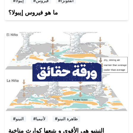
#انفلونزا
#فيروس
#إيبولا
ما هو فيروس إيبولا؟
#ظاهرة النينو
#لأنيميا
#النينو
النينيو هي الأقوى و يتبعها كوارث مناخية