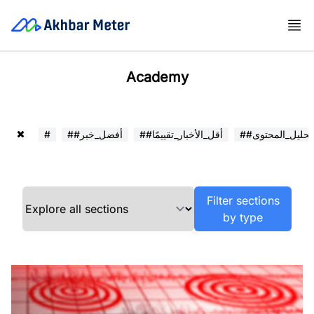
Academy
##تحليل_المحتوى
##أقل_الأخبار_تقييمًا
##أفضل_خبر
#
Filter sections
by type