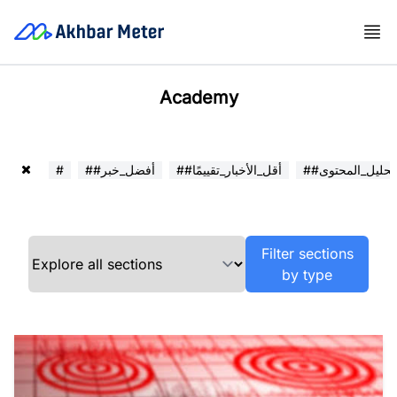
Academy
##تحليل_المحتوى
##أقل_الأخبار_تقييمًا
##أفضل_خبر
#
Filter sections
by type