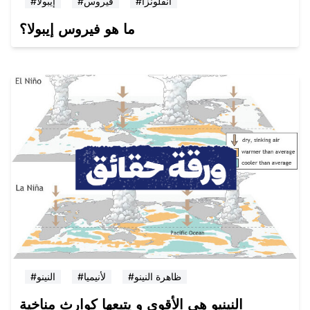
#انفلونزا
#فيروس
#إيبولا
ما هو فيروس إيبولا؟
#ظاهرة النينو
#لأنيميا
#النينو
النينيو هي الأقوى و يتبعها كوارث مناخية