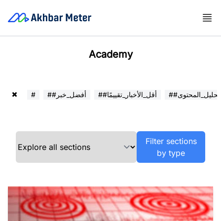
Academy
##تحليل_المحتوى
##أقل_الأخبار_تقييمًا
##أفضل_خبر
#
Filter sections
by type