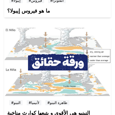
#انفلونزا
#فيروس
#إيبولا
ما هو فيروس إيبولا؟
#ظاهرة النينو
#لأنيميا
#النينو
النينيو هي الأقوى و يتبعها كوارث مناخية