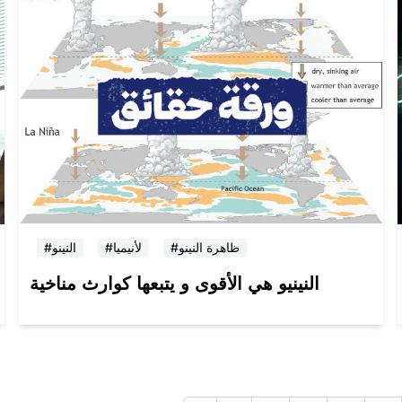
#ظاهرة النينو
#لأنيميا
#النينو
النينيو هي الأقوى و يتبعها كوارث مناخية