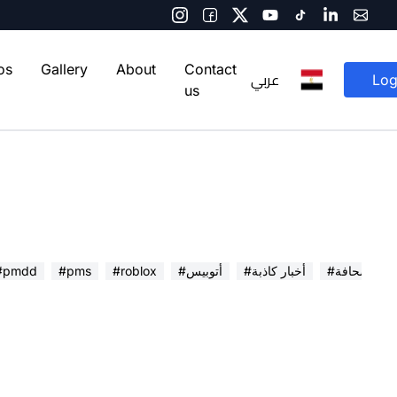
os
Gallery
About
Contact
عربي
Log
us
 في الصحافة
#أخبار كاذبة
#أتوبيس
#roblox
#pms
#pmdd