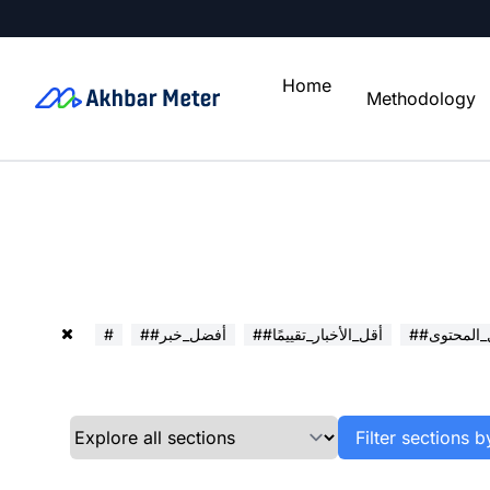
Home
Methodology
ل_المحتوى
##أقل_الأخبار_تقييمًا
##أفضل_خبر
#
Filter sections b