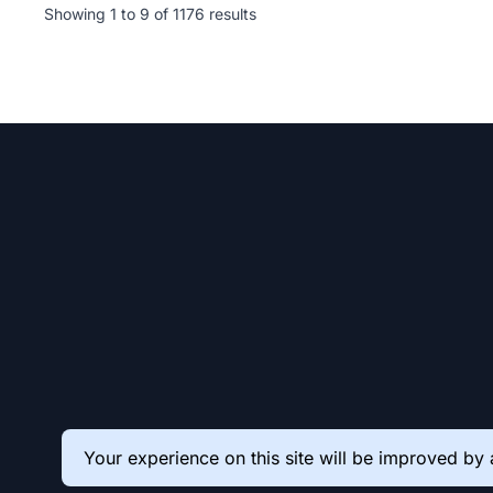
Showing
1
to
9
of
1176
results
Your experience on this site will be improved by