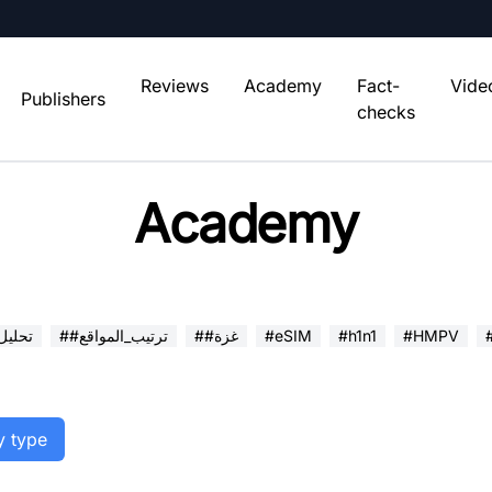
Reviews
Academy
Fact-
Vide
Publishers
checks
Academy
#HMPV
#h1n1
#eSIM
##غزة
##ترتيب_المواقع
##تحلي
y type