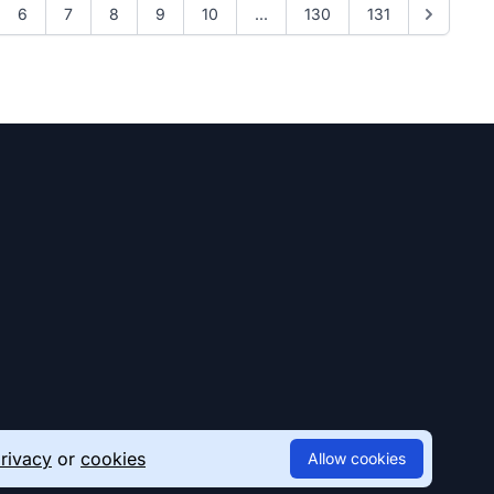
6
7
8
9
10
...
130
131
rivacy
or
cookies
Allow cookies