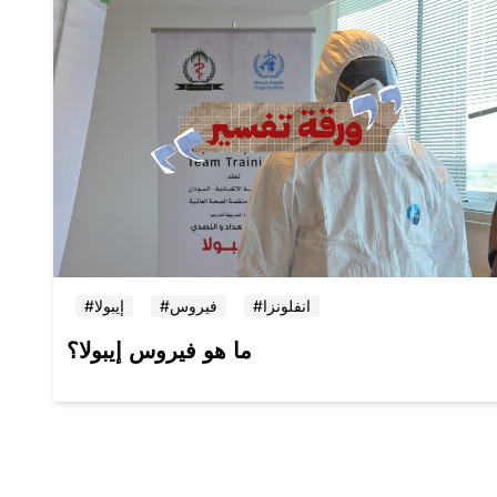
#انفلونزا
#فيروس
#إيبولا
ما هو فيروس إيبولا؟