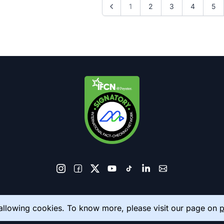
1
2
3
4
5
© 2026 AkhbarMeter. All Rights Reserved
 allowing cookies. To know more, please visit our page on
p