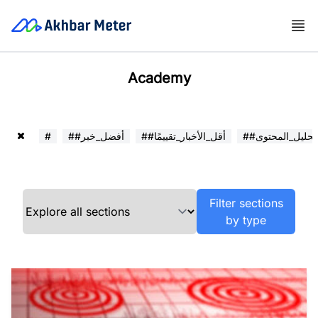
Academy
##تحليل_المحتوى
##أقل_الأخبار_تقييمًا
##أفضل_خبر
#
Filter sections
by type