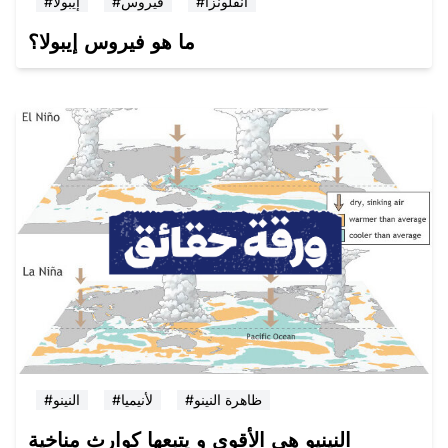
#انفلونزا
#فيروس
#إيبولا
ما هو فيروس إيبولا؟
#ظاهرة النينو
#لأنيميا
#النينو
النينيو هي الأقوى و يتبعها كوارث مناخية