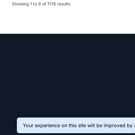
Showing
1
to
9
of
1176
results
Your experience on this site will be improved by