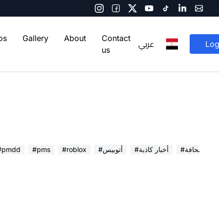
os
Gallery
About
Contact
عربي
Log
us
 في الصحافة
#أخبار كاذبة
#أتوبيس
#roblox
#pms
#pmdd