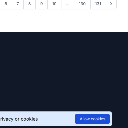
6
7
8
9
10
...
130
131
rivacy
or
cookies
Allow cookies