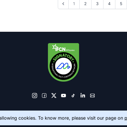
1
2
3
4
5
© 2026 AkhbarMeter. All Rights Reserved
 allowing cookies. To know more, please visit our page on
p