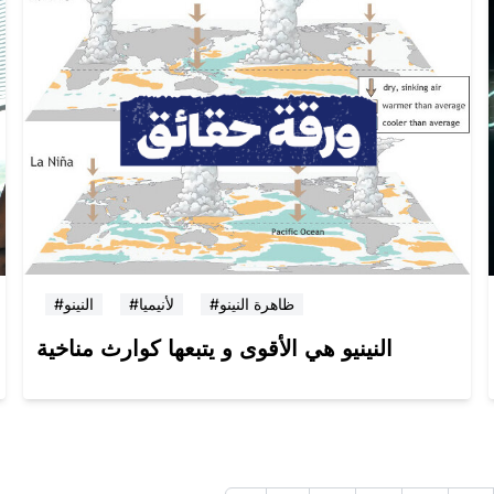
#ظاهرة النينو
#لأنيميا
#النينو
النينيو هي الأقوى و يتبعها كوارث مناخية