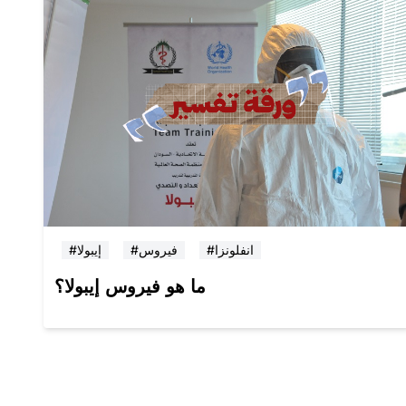
#انفلونزا
#فيروس
#إيبولا
ما هو فيروس إيبولا؟