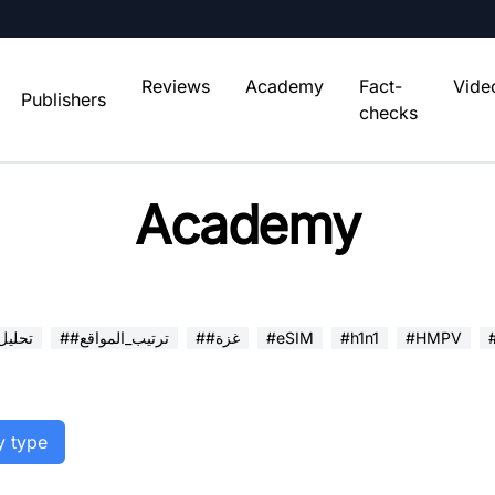
Reviews
Academy
Fact-
Vide
Publishers
checks
Academy
#HMPV
#h1n1
#eSIM
##غزة
##ترتيب_المواقع
##تحلي
y type