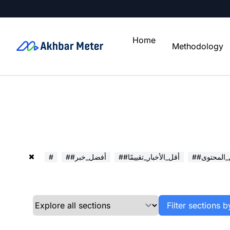
Home
Methodology
ل_المحتوى
##أقل_الأخبار_تقييمًا
##أفضل_خبر
#
Filter sections b