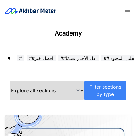
Academy
##تحليل_المحتوى
##أقل_الأخبار_تقييمًا
##أفضل_خبر
#
Filter sections
by type