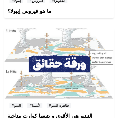
#انفلونزا
#فيروس
#إيبولا
ما هو فيروس إيبولا؟
#ظاهرة النينو
#لأنيميا
#النينو
النينيو هي الأقوى و يتبعها كوارث مناخية