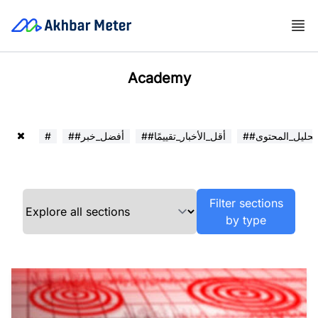
Academy
##تحليل_المحتوى
##أقل_الأخبار_تقييمًا
##أفضل_خبر
#
Filter sections
by type