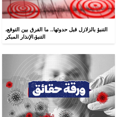
التنبؤ بالزلازل قبل حدوثها.. ما الفرق بين التوقع،
التنبؤ،الإنذار المبكر