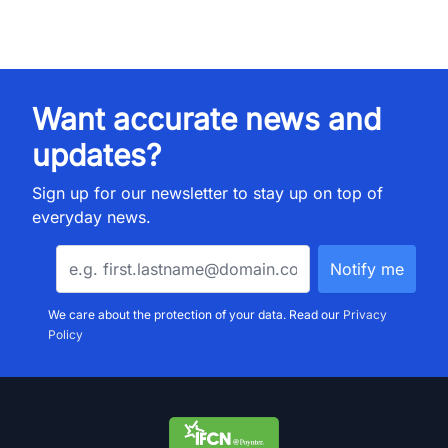
Want accurate news and
updates?
Sign up for our newsletter to stay up on top of
everyday news.
We care about the protection of your data. Read our
Privacy
Policy