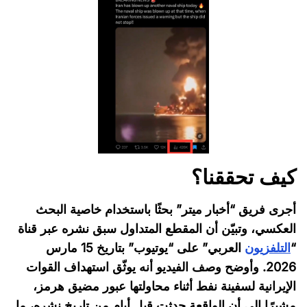
كيف تحققنا؟
أجرى فريق “أخبار ميتر” بحثًا باستخدام خاصية البحث
العكسي، وتبيّن أن المقطع المتداول سبق نشره عبر قناة
“
التلفزيون
العربي” على “يوتيوب” بتاريخ 15 مارس
2026. وأوضح وصف الفيديو أنه يوثّق استهداف القوات
الإيرانية لسفينة نفط أثناء محاولتها عبور مضيق هرمز،
مشيرًا إلى أن الواقعة حدثت قبل أيام من تاريخ نشره، ما