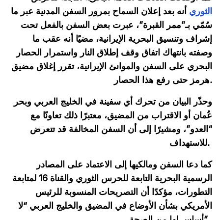
الثوري
أنه بعد إعلان السماح بمرور السفن المدنية عبر ما
سُمّي بـ”ممر القبرة”، عبرت بعض السفن بالفعل تحت
إشراف وتنسيق البحرية الإيرانية، مضيًا أنه عقب ما
وصفته بانتهاك اتفاق وقف إطلاق النار واستمرار الحصار
البحري على السفن والموانئ الإيرانية، تقرر إغلاق مضيق
هرمز حتى رفع هذا الحصار.
وحذّر البيان من تحرك أي سفينة في الخليج العربي وبحر
عُمان أو الاقتراب من المضيق، معتبرًا ذلك تعاونًا مع
“العدو”، ومشيرًا إلى أن السفن المخالفة قد تتعرض
للاستهداف.
كما دعا السفن ومالكيها إلى الاعتماد على المصادر
الرسمية البحرية التابعة للحرس الثوري والقناة 16 لمتابعة
التطورات، مؤكدًا أن التصريحات المنسوبة للرئيس
الأمريكي بشأن الأوضاع في المضيق والخليج العربي “لا
أساس لها من الصحة”.