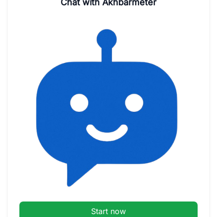
Chat with Akhbarmeter
Start now