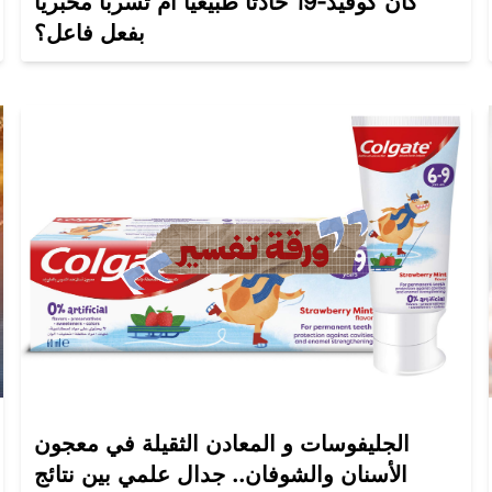
كان كوفيد-19 حادثاً طبيعيًا أم تسرباً مخبرياً
بفعل فاعل؟
الجليفوسات و المعادن الثقيلة في معجون
الأسنان والشوفان.. جدال علمي بين نتائج