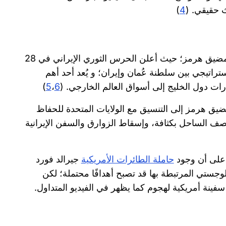
ث حقيقي. (
4
)
يأتي تداول هذا الفيديو بعد تصعيدات عسكرية اتخذتها إيران بشأن مضيق هرمز؛ حيث أعلن الحرس الثوري الإيراني في 28
تراتيجي بين سلطنة عُمان وإيران؛ و يُعد أحد أهم
)
5
،
6
يق هرمز إلى التنسيق مع الولايات المتحدة للحفاظ
قصف الساحل بكثافة، وإسقاط الزوارق والسفن الإيرانية
حاملة الطائرات الأمريكية
جيرالد فورد
للوجستي المرتبطة بها قد تصبح أهدافًا محتملة؛ لكن
سفينة أمريكية لهجوم كما يظهر في الفيديو المتداول.