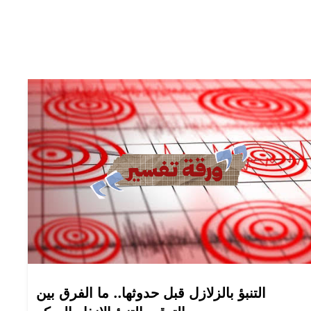
التنبؤ بالزلازل قبل حدوثها.. ما الفرق بين