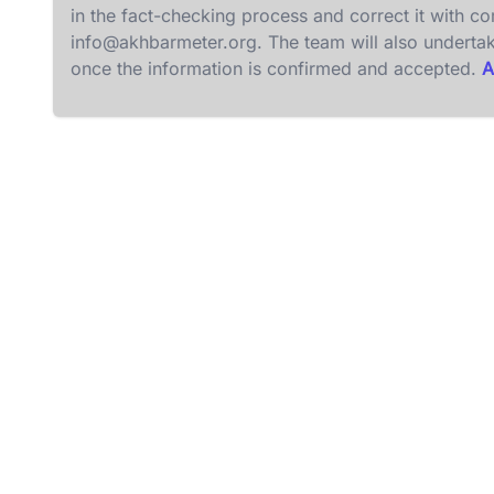
in the fact-checking process and correct it with c
info@akhbarmeter.org
. The team will also underta
once the information is confirmed and accepted.
A