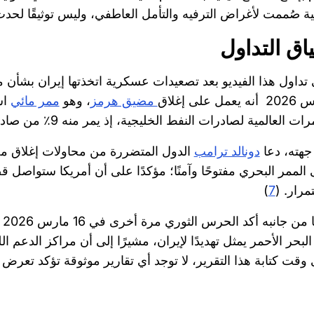
ية صُممت لأغراض الترفيه والتأمل العاطفي، وليس توثيقًا لحد
اق التداول
عمل على إغلاق
مضيق هرمز
، وهو
ممر مائي
اس
 العالمية لصادرات النفط الخليجية، إذ يمر منه 9٪ من صادرات دول الخليج إلى أسواق العالم الخارجي. (
جهته، دعا
دونالد ترامب
الدول المتضررة من محاولات إغلاق مض
الممر البحري مفتوحًا وآمنًا؛ مؤكدًا على أن أمريكا ستواصل 
مرار. (
7
)
 من جانبه أكد الحرس الثوري مرة أخرى في 16 مارس 2026 على أن وجود
لبحر الأحمر يمثل تهديدًا لإيران، مشيرًا إلى أن مراكز الدعم ا
وقت كتابة هذا التقرير، لا توجد أي تقارير موثوقة تؤكد تعرض 