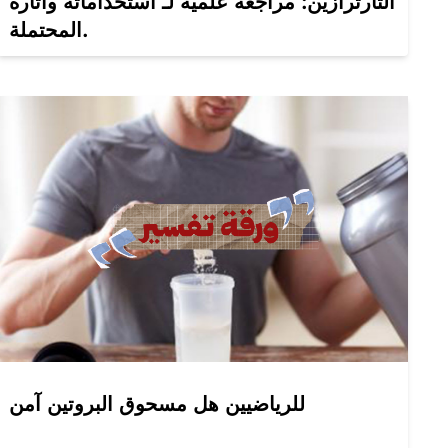
التارترازين: مراجعة علمية لـ استخداماته وآثاره
المحتملة.
للرياضيين هل مسحوق البروتين آمن