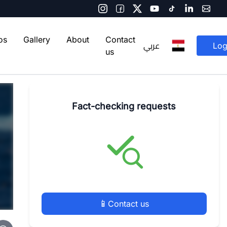
os
Gallery
About
Contact
عربي
Log
us
Fact-checking requests
📱
Contact us