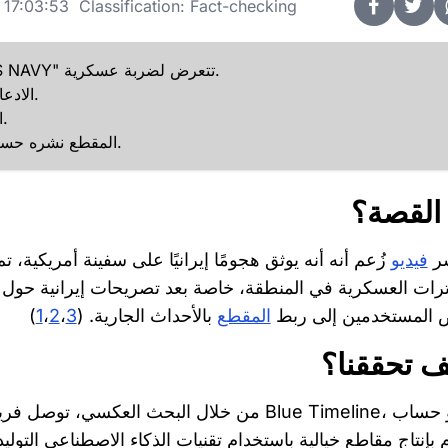
17:03:53 Classification: Fact-checking
تداول مستخدمون فيديو يُظهر سفينة تحمل عبارة "U.S.S NAVY" تتعرض لضربة عسكرية.
الادعاء زعم أن المقطع يوثق هجومًا إيرانيًا على سفينة أمريكية.
التحقق أظهر أن الفيديو مولّد باستخدام الذكاء الاصطناعي.
المقطع نشره حساب متخصص في صناعة محتوى مولد بالذكاء الاصطناعي.
 القصة؟
شر
فيديو
زُعم أنه أنه يوثق هجومًا إيرانيًا على سفينة أمريكية، ت
ترات العسكرية في المنطقة، خاصة بعد تصريحات إيرانية حول ا
 المستخدمين إلى ربط
المقطع
بالأحداث الجارية. (
3
،
2
،
1
)
ف تحققنا؟
من خلال البحث العكسي، توصل فريق 
 بإنتاج مقاطع خيالية باستخدام تقنيات الذكاء الاصطناعي التو