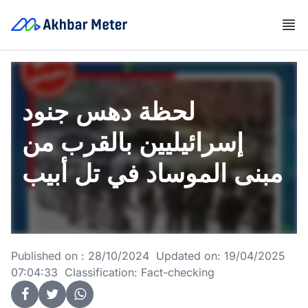
لحظة دهس جنود
إسرائيليين بالقرب من
مبنى الموساد في تل أبيب
Published on : 28/10/2024 Updated on: 19/04/2025
07:04:33 Classification: Fact-checking