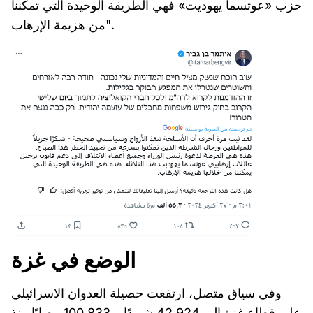
حزب «عوتسما يهوديت» فهي الطريقة الوحيدة التي تمكننا
من هزيمة الإرهاب".
الوضع في غزة
وفي سياق متصل، ارتفعت حصيلة العدوان الاسرائيلي
على قطاع غزة إلى 42,924 شهيدًا و 100,833 مصابًا منذ